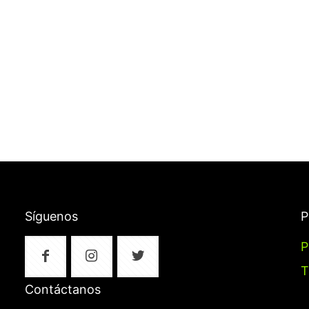
Síguenos
P
P
T
Contáctanos