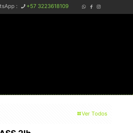
tsApp :
+57 3223618109
Ver Todos