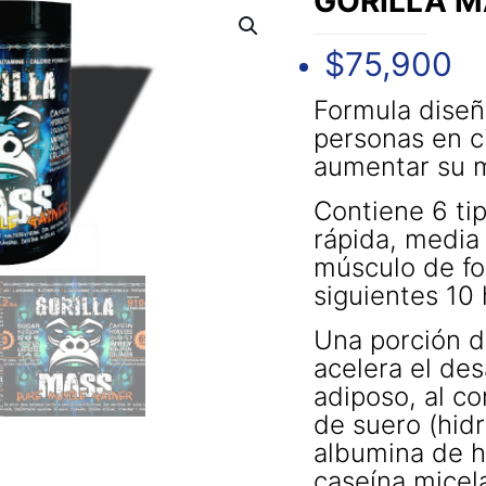
GORILLA M
$
75,900
Formula dise
personas en c
aumentar su 
Contiene 6 ti
rápida, media 
músculo de fo
siguientes 10 
Una porción d
acelera el des
adiposo, al c
de suero (hidr
albumina de h
caseína micela