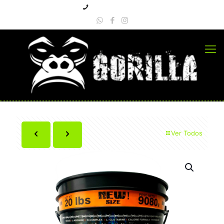
+57 3223618109
Ver Todos