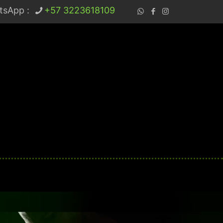
tsApp :
+57 3223618109