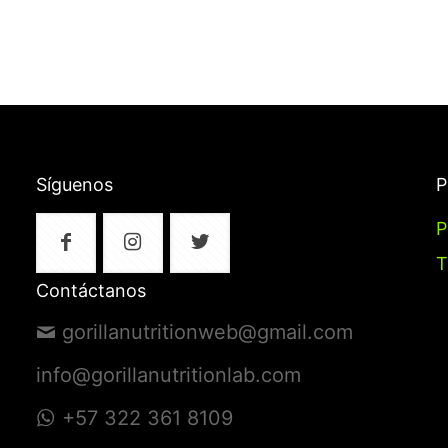
Síguenos
P
P
T
Contáctanos
gorillanutritionweb@gmail.com
info@gorillanutritionlab.com
+57 322 361 8109