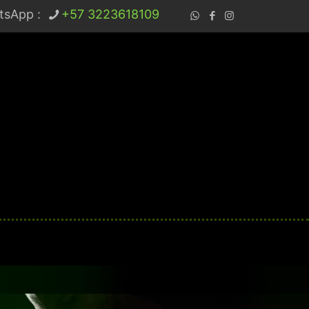
tsApp :
+57 3223618109