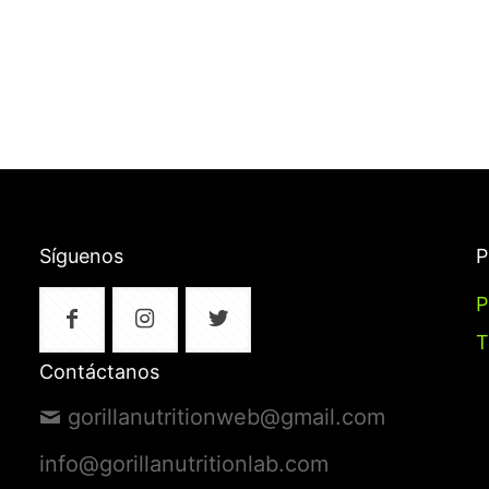
Síguenos
P
P
T
Contáctanos
gorillanutritionweb@gmail.com
info@gorillanutritionlab.com