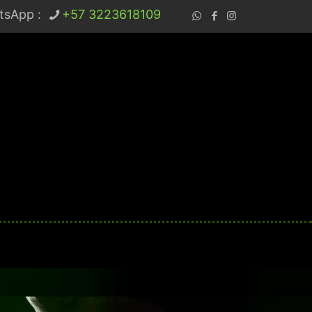
tsApp :
+57 3223618109