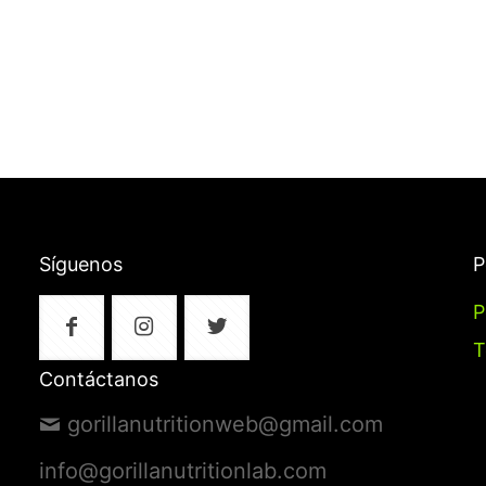
Síguenos
P
P
T
Contáctanos
gorillanutritionweb@gmail.com
info@gorillanutritionlab.com