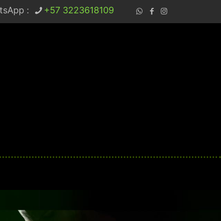
tsApp :
+57 3223618109