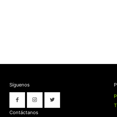
Síguenos
P
P
T
Contáctanos