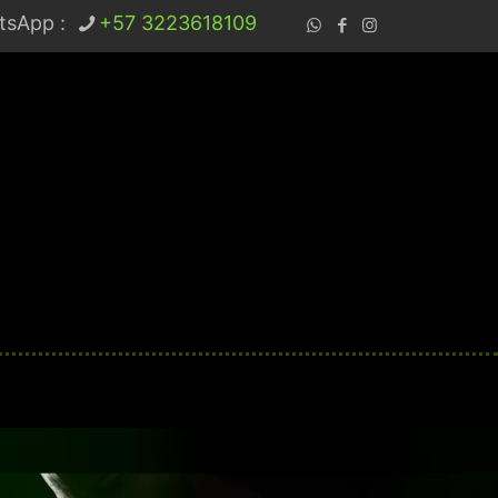
tsApp :
+57 3223618109