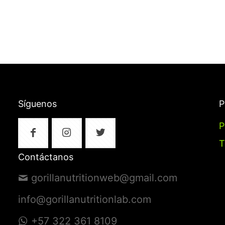
Síguenos
P
P
T
Contáctanos
gorillanutritionweb@gmail.com
info@gorillanutritionlab.com
+57 322 361 8109